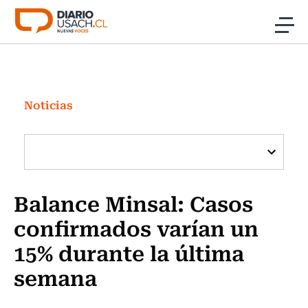
Click acá para ir directamente al contenido
Noticias
Investigación
Noticias
Cultura
Programas Radio y TV Usach
Balance Minsal: Casos
confirmados varían un
15% durante la última
semana