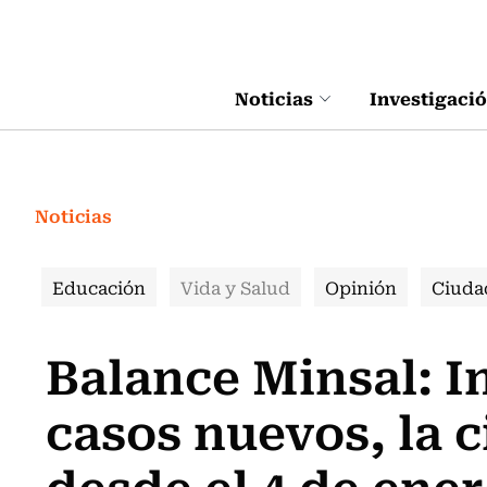
Click acá para ir directamente al contenido
Noticias
Investigaci
Noticias
Educación
Vida y Salud
Opinión
Ciuda
Balance Minsal: I
casos nuevos, la c
desde el 4 de ene