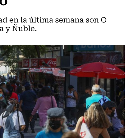
ad en la última semana son O
a y Ñuble.