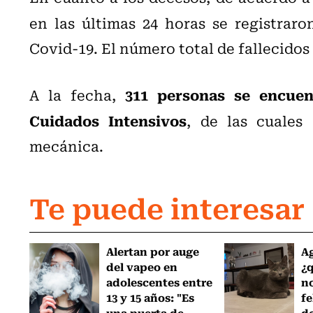
en las últimas 24 horas se registrar
Covid-19. El número total de fallecidos 
311 personas se encuen
A la fecha,
Cuidados Intensivos
, de las cuales
mecánica.
Te puede interesar
Alertan por auge
Ag
del vapeo en
¿
adolescentes entre
no
13 y 15 años: "Es
fe
una puerta de...
de