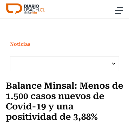
Click acá para ir directamente al contenido
Noticias
Investigación
Noticias
Cultura
Programas Radio y TV Usach
Balance Minsal: Menos de
1.500 casos nuevos de
Covid-19 y una
positividad de 3,88%