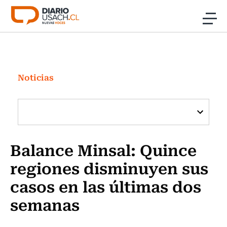
Click acá para ir directamente al contenido
Noticias
Investigación
Noticias
Cultura
Programas Radio y TV Usach
Balance Minsal: Quince
regiones disminuyen sus
casos en las últimas dos
semanas