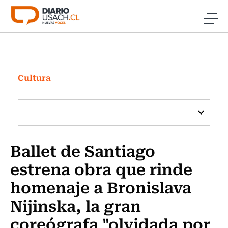
Click acá para ir directamente al contenido
Noticias
Investigación
Cultura
Cultura
Programas Radio y TV Usach
Ballet de Santiago
estrena obra que rinde
homenaje a Bronislava
Nijinska, la gran
coreógrafa "olvidada por