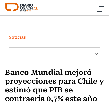
Click acá para ir directamente al contenido
Noticias
Investigación
Noticias
Cultura
Programas Radio y TV Usach
Banco Mundial mejoró
proyecciones para Chile y
estimó que PIB se
contraería 0,7% este año