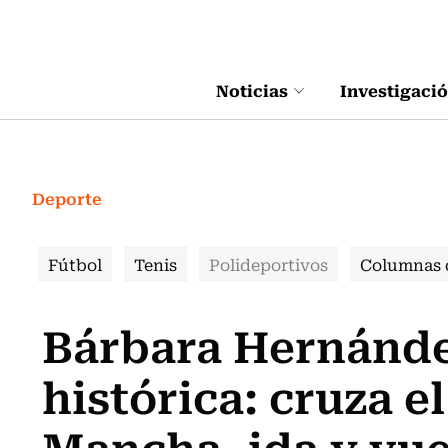
Click acá para ir directamente al contenido
Noticias
Investigaci
Deporte
Fútbol
Tenis
Polideportivos
Columnas 
Bárbara Hernández
histórica: cruza e
Mancha, ida y vue