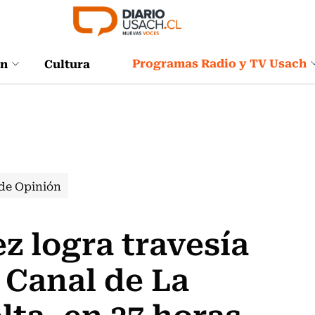
Programas Radio y TV Usach
ón
Cultura
de Opinión
 logra travesía
l Canal de La
lta, en 27 horas