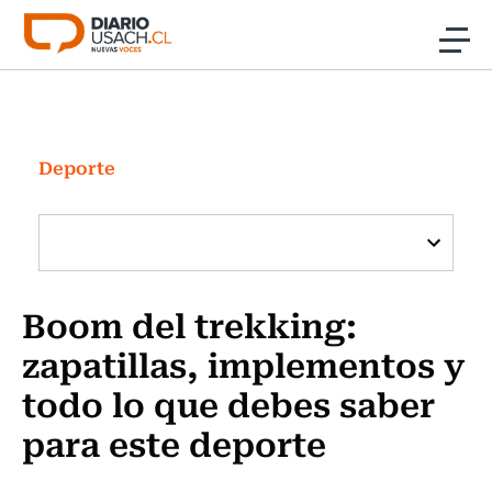
Click acá para ir directamente al contenido
Noticias
Investigación
Deporte
Cultura
Programas Radio y TV Usach
Boom del trekking:
zapatillas, implementos y
todo lo que debes saber
para este deporte