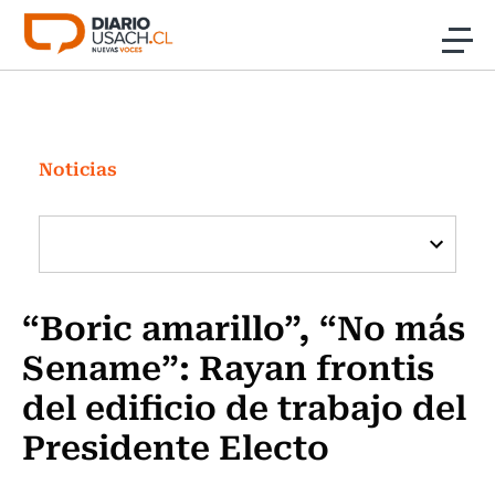
Click acá para ir directamente al contenido
Noticias
Investigación
Noticias
Cultura
Programas Radio y TV Usach
“Boric amarillo”, “No más
Sename”: Rayan frontis
del edificio de trabajo del
Presidente Electo