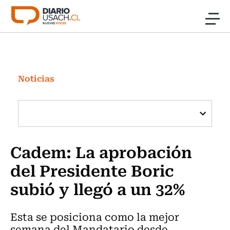
Click acá para ir directamente al contenido
Noticias
Investigación
Noticias
Cultura
Programas Radio y TV Usach
Cadem: La aprobación
del Presidente Boric
subió y llegó a un 32%
Esta se posiciona como la mejor
semana del Mandatario desde