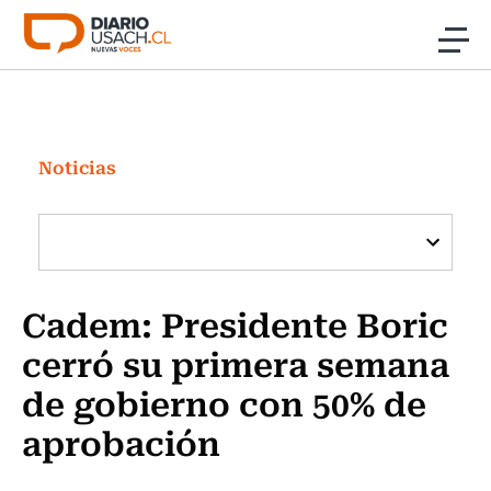
Click acá para ir directamente al contenido
Noticias
Investigación
Noticias
Cultura
Programas Radio y TV Usach
Cadem: Presidente Boric
cerró su primera semana
de gobierno con 50% de
aprobación