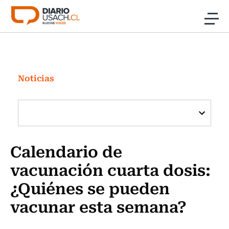
Click acá para ir directamente al contenido
Noticias
Investigación
Noticias
Cultura
Programas Radio y TV Usach
Calendario de
vacunación cuarta dosis:
¿Quiénes se pueden
vacunar esta semana?