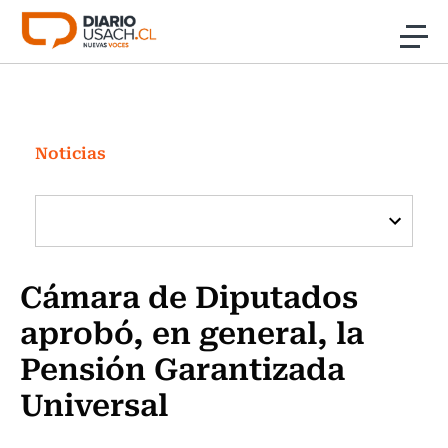
Click acá para ir directamente al contenido
Noticias
Investigación
Noticias
Cultura
Programas Radio y TV Usach
Cámara de Diputados
aprobó, en general, la
Pensión Garantizada
Universal