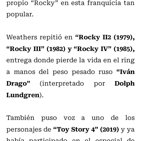
propio “Rocky” en esta franquicia tan
popular.
“Rocky II2 (1979),
Weathers repitió en
“Rocky III” (1982) y “Rocky IV” (1985),
entrega donde pierde la vida en el ring
“Iván
a manos del peso pesado ruso
Drago”
Dolph
(interpretado por
Lundgren
).
También puso voz a uno de los
“Toy Story 4” (2019)
personajes de
y ya
había participado en el especial de