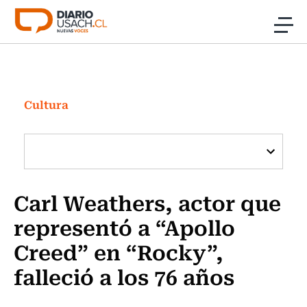
Click acá para ir directamente al contenido
Noticias
Investigación
Cultura
Cultura
Programas Radio y TV Usach
Carl Weathers, actor que
representó a “Apollo
Creed” en “Rocky”,
falleció a los 76 años