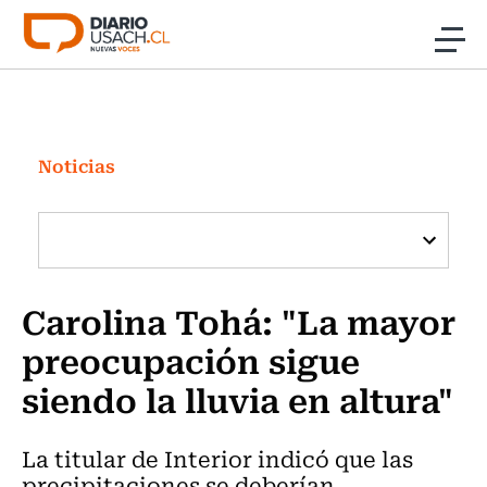
Click acá para ir directamente al contenido
Noticias
Investigación
Noticias
Cultura
Programas Radio y TV Usach
Carolina Tohá: "La mayor
preocupación sigue
siendo la lluvia en altura"
La titular de Interior indicó que las
precipitaciones se deberían