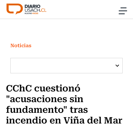
Click acá para ir directamente al contenido
Noticias
Investigación
Noticias
Cultura
Programas Radio y TV Usach
CChC cuestionó
"acusaciones sin
fundamento" tras
incendio en Viña del Mar