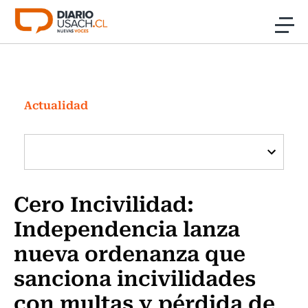
Click acá para ir directamente al contenido
Noticias
Investigación
Actualidad
Cultura
Programas Radio y TV Usach
Cero Incivilidad:
Independencia lanza
nueva ordenanza que
sanciona incivilidades
con multas y pérdida de