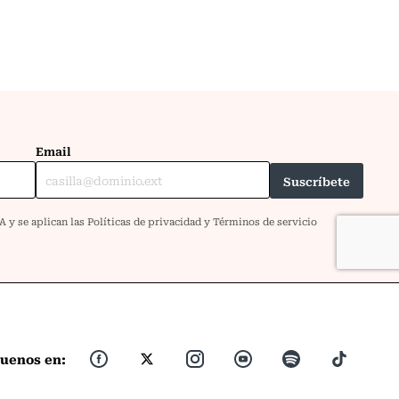
guenos en: