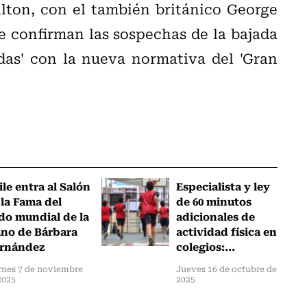
on, con el también británico George
e confirman las sospechas de la bajada
adas' con la nueva normativa del 'Gran
ile entra al Salón
Especialista y ley
 la Fama del
de 60 minutos
do mundial de la
adicionales de
no de Bárbara
actividad física en
rnández
colegios:...
rnes 7 de noviembre
Jueves 16 de octubre de
2025
2025