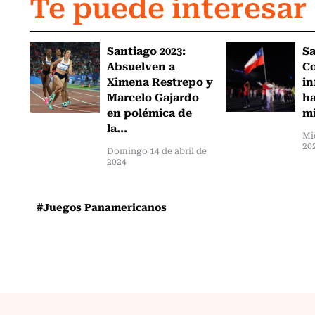
Te puede interesar
Santiago 2023:
Sa
Absuelven a
Co
Ximena Restrepo y
in
Marcelo Gajardo
ha
en polémica de
mi
la...
Mi
20
Domingo 14 de abril de
2024
#Juegos Panamericanos