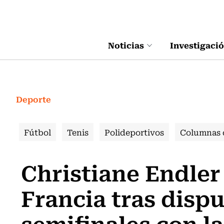
Click acá para ir directamente al contenido
Noticias
Investigaci
Deporte
Fútbol
Tenis
Polideportivos
Columnas 
Christiane Endler
Francia tras dispu
semifinales con l