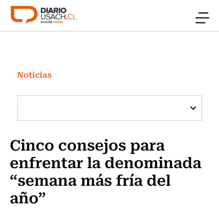
Click acá para ir directamente al contenido
Noticias
Investigación
Noticias
Cultura
Programas Radio y TV Usach
Cinco consejos para
enfrentar la denominada
“semana más fría del
año”