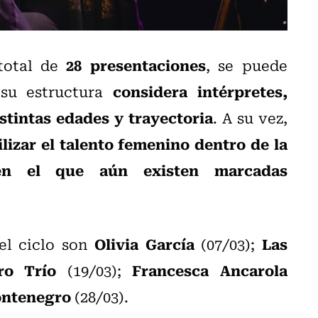
28 presentaciones
total de
, se puede
considera intérpretes,
su estructura
stintas edades y trayectoria
. A su vez,
ilizar el talento femenino dentro de la
en el que aún existen marcadas
Olivia García
Las
 el ciclo son
(07/03);
ro Trío
Francesca Ancarola
(19/03);
ontenegro
(28/03).