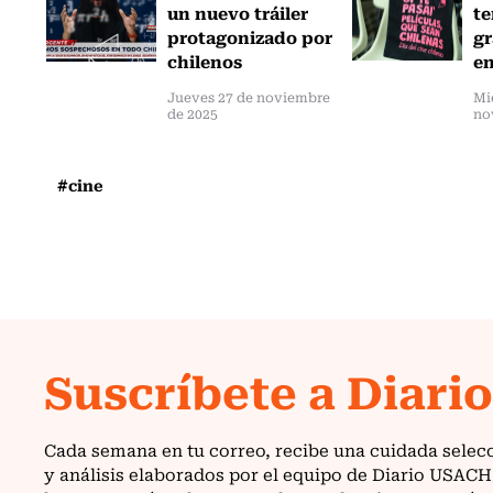
un nuevo tráiler
te
protagonizado por
gr
chilenos
en
Jueves 27 de noviembre
Mi
de 2025
no
#cine