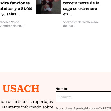
ndrá funciones
tercera parte de la
atuitas y a $1.000
saga se estrenará
 36 salas...
en...
ércoles 26 de
Viernes 7 de noviembre
viembre de 2025
de 2025