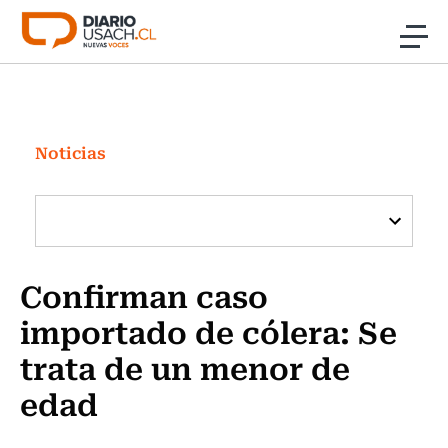
Click acá para ir directamente al contenido
Noticias
Investigación
Noticias
Cultura
Programas Radio y TV Usach
Confirman caso
importado de cólera: Se
trata de un menor de
edad