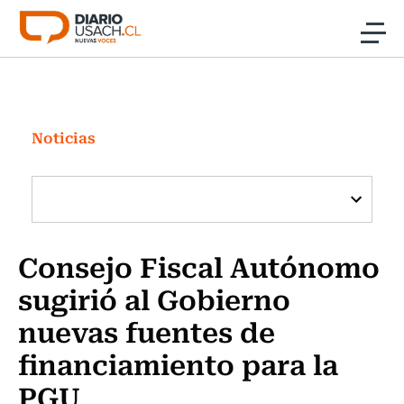
Click acá para ir directamente al contenido
Noticias
Investigación
Noticias
Cultura
Programas Radio y TV Usach
Consejo Fiscal Autónomo
sugirió al Gobierno
nuevas fuentes de
financiamiento para la
PGU