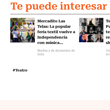
Te puede interesar
Mercadito Las
Te
Telas: La popular
Pu
feria textil vuelve a
te
Independencia
re
con música...
sh
Martes 2 de diciembre de
Vi
2025
no
#Teatro