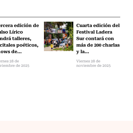
rcera edición de
Cuarta edición del
lso Lírico
Festival Ladera
ndrá talleres,
Sur contará con
citales poéticos,
más de 200 charlas
ows de...
y la...
ernes 28 de
Viernes 28 de
viembre de 2025
noviembre de 2025