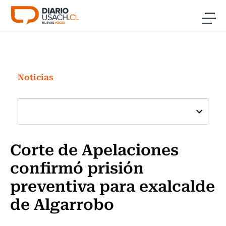
Click acá para ir directamente al contenido
Noticias
Investigación
Noticias
Cultura
Programas Radio y TV Usach
Corte de Apelaciones
confirmó prisión
preventiva para exalcalde
de Algarrobo