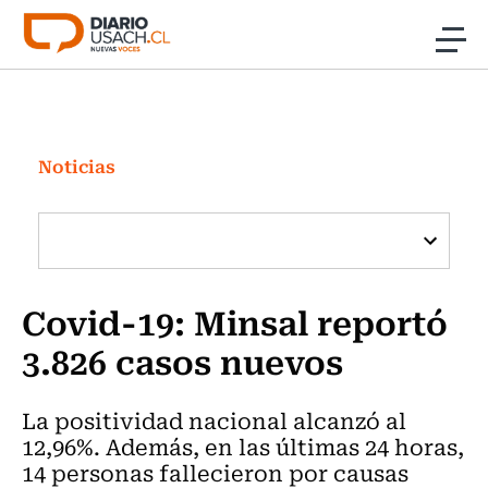
Click acá para ir directamente al contenido
Noticias
Investigación
Noticias
Cultura
Programas Radio y TV Usach
Covid-19: Minsal reportó
3.826 casos nuevos
La positividad nacional alcanzó al
12,96%. Además, en las últimas 24 horas,
14 personas fallecieron por causas