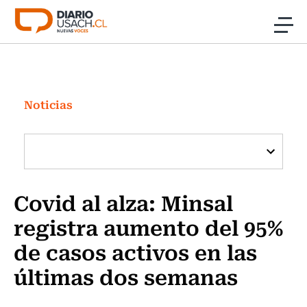
Click acá para ir directamente al contenido
Noticias
Investigación
Noticias
Cultura
Programas Radio y TV Usach
Covid al alza: Minsal
registra aumento del 95%
de casos activos en las
últimas dos semanas