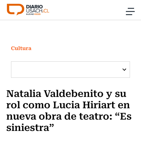
Click acá para ir directamente al contenido
Noticias
Investigación
Cultura
Cultura
Programas Radio y TV Usach
Natalia Valdebenito y su
rol como Lucia Hiriart en
nueva obra de teatro: “Es
siniestra”