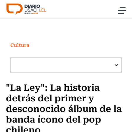
Click acá para ir directamente al contenido
Noticias
Investigación
Cultura
Cultura
Programas Radio y TV Usach
"La Ley": La historia
detrás del primer y
desconocido álbum de la
banda ícono del pop
chileno