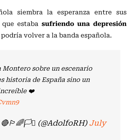
ñola siembra la esperanza entre sus
sufriendo una depresión
ó que estaba
 podría volver a la banda española.
a Montero sobre un escenario
es historia de España sino un
ncreíble ❤️
qCvmn9
🏳️‍🌈🏳️‍⚧️ (@AdolfoRH)
July