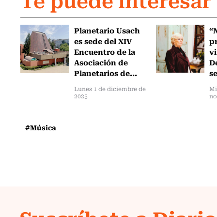
Planetario Usach
“
es sede del XIV
p
Encuentro de la
vi
Asociación de
D
Planetarios de...
se
Lunes 1 de diciembre de
Mi
2025
no
#Música