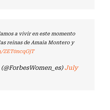
damos a vivir en este momento
las reinas de Amaia Montero y
om/ZET0ncqGjT
 (@ForbesWomen_es)
July