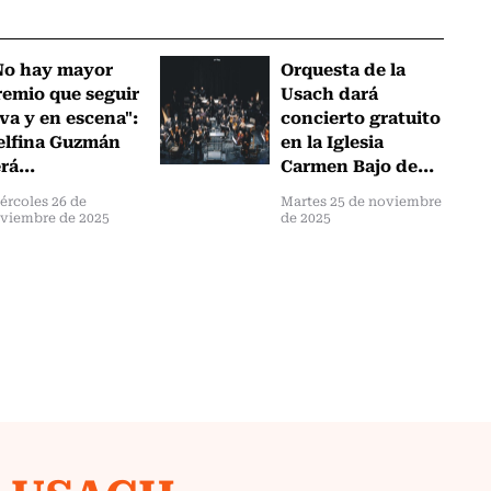
No hay mayor
Orquesta de la
remio que seguir
Usach dará
va y en escena":
concierto gratuito
elfina Guzmán
en la Iglesia
rá...
Carmen Bajo de...
ércoles 26 de
Martes 25 de noviembre
viembre de 2025
de 2025