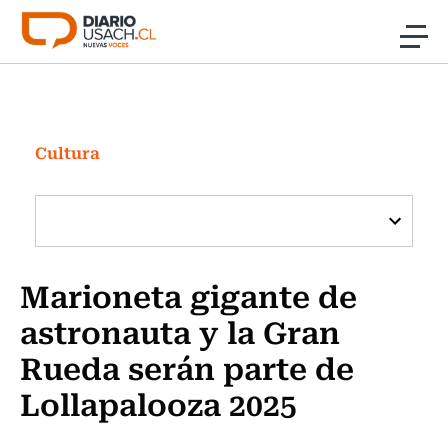
Click acá para ir directamente al contenido
Noticias
Investigación
Cultura
Cultura
Programas Radio y TV Usach
Marioneta gigante de
astronauta y la Gran
Rueda serán parte de
Lollapalooza 2025