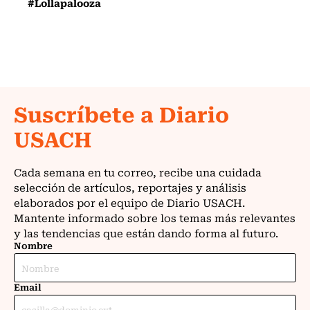
#Lollapalooza