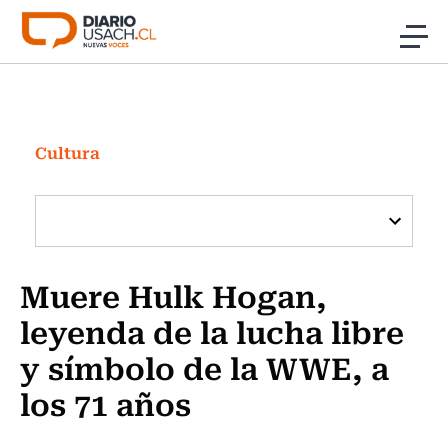
Click acá para ir directamente al contenido
Noticias
Investigación
Cultura
Cultura
Programas Radio y TV Usach
Muere Hulk Hogan,
leyenda de la lucha libre
y símbolo de la WWE, a
los 71 años