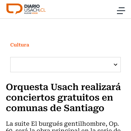
Click acá para ir directamente al contenido
Noticias
Investigación
Cultura
Cultura
Programas Radio y TV Usach
Orquesta Usach realizará
conciertos gratuitos en
comunas de Santiago
La suite El burgués gentilhombre, Op.
60, será la obra principal en la serie de