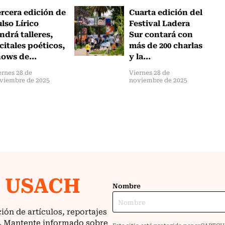
rcera edición de
Cuarta edición del
lso Lírico
Festival Ladera
ndrá talleres,
Sur contará con
citales poéticos,
más de 200 charlas
ows de...
y la...
ernes 28 de
Viernes 28 de
viembre de 2025
noviembre de 2025