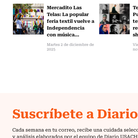
Mercadito Las
Te
Telas: La popular
Pu
feria textil vuelve a
te
Independencia
re
con música...
sh
Martes 2 de diciembre de
Vi
2025
no