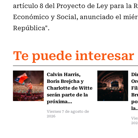
artículo 8 del Proyecto de Ley para la 
Económico y Social, anunciado el miérco
República".
Te puede interesar
Calvin Harris,
Di
Boris Brejcha y
Or
Charlotte de Witte
Fi
serán parte de la
Br
próxima...
po
la.
Viernes 7 de agosto de
2026
Vie
202