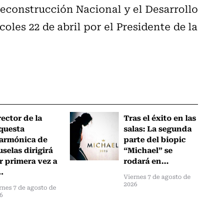
Reconstrucción Nacional y el Desarrollo
les 22 de abril por el Presidente de la
rector de la
Tras el éxito en las
questa
salas: La segunda
larmónica de
parte del biopic
uselas dirigirá
“Michael” se
r primera vez a
rodará en...
..
Viernes 7 de agosto de
2026
rnes 7 de agosto de
6