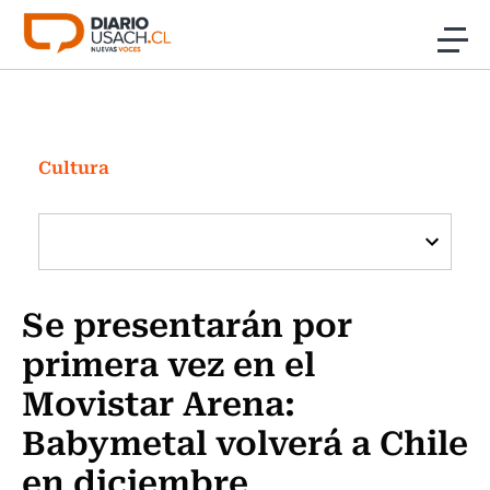
Click acá para ir directamente al contenido
Noticias
Investigación
Cultura
Cultura
Programas Radio y TV Usach
Se presentarán por
primera vez en el
Movistar Arena:
Babymetal volverá a Chile
en diciembre