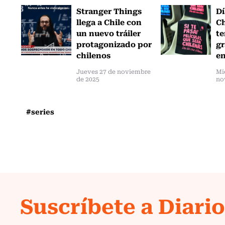
Stranger Things
Dí
llega a Chile con
Ch
un nuevo tráiler
te
protagonizado por
gr
chilenos
en
Jueves 27 de noviembre
Mi
de 2025
no
#series