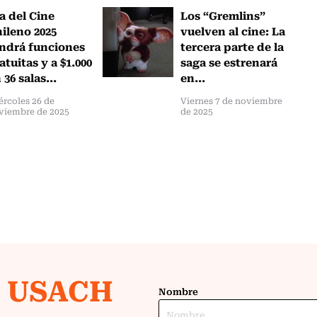
a del Cine
Los “Gremlins”
ileno 2025
vuelven al cine: La
ndrá funciones
tercera parte de la
atuitas y a $1.000
saga se estrenará
 36 salas...
en...
ércoles 26 de
Viernes 7 de noviembre
viembre de 2025
de 2025