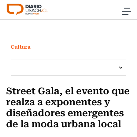
Click acá para ir directamente al contenido
Noticias
Investigación
Cultura
Cultura
Programas Radio y TV Usach
Street Gala, el evento que
realza a exponentes y
diseñadores emergentes
de la moda urbana local