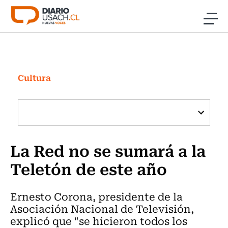
Click acá para ir directamente al contenido
Noticias
Investigación
Cultura
Cultura
Programas Radio y TV Usach
La Red no se sumará a la
Teletón de este año
Ernesto Corona, presidente de la
Asociación Nacional de Televisión,
explicó que "se hicieron todos los