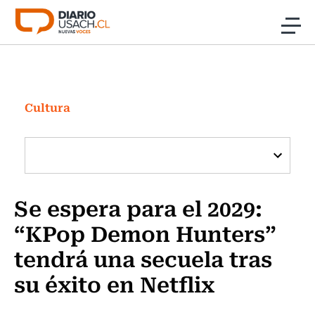
Click acá para ir directamente al contenido
Noticias
Investigación
Cultura
Cultura
Programas Radio y TV Usach
Se espera para el 2029:
“KPop Demon Hunters”
tendrá una secuela tras
su éxito en Netflix