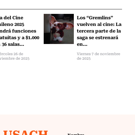
a del Cine
Los “Gremlins”
ileno 2025
vuelven al cine: La
ndrá funciones
tercera parte de la
atuitas y a $1.000
saga se estrenará
 36 salas...
en...
ércoles 26 de
Viernes 7 de noviembre
viembre de 2025
de 2025