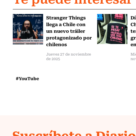
Stranger Things
Dí
llega a Chile con
Ch
un nuevo tráiler
te
protagonizado por
gr
chilenos
en
Jueves 27 de noviembre
Mi
de 2025
no
#YouTube