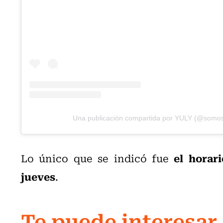
Una publicación compartida por YULY (@somos
el horari
Lo único que se indicó fue
jueves
.
Te puede interesar