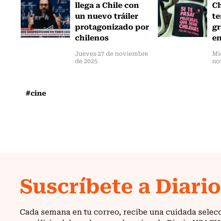
llega a Chile con
Ch
un nuevo tráiler
te
protagonizado por
gr
chilenos
en
Jueves 27 de noviembre
Mi
de 2025
no
#cine