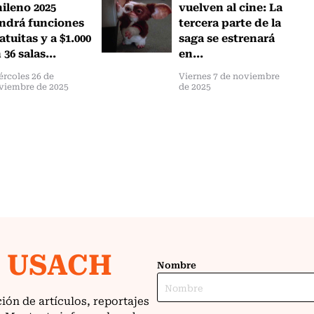
ileno 2025
vuelven al cine: La
ndrá funciones
tercera parte de la
atuitas y a $1.000
saga se estrenará
 36 salas...
en...
ércoles 26 de
Viernes 7 de noviembre
viembre de 2025
de 2025