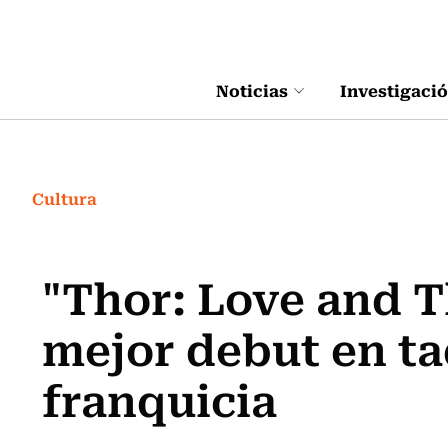
Click acá para ir directamente al contenido
Noticias
Investigaci
Cultura
"Thor: Love and T
mejor debut en taq
franquicia