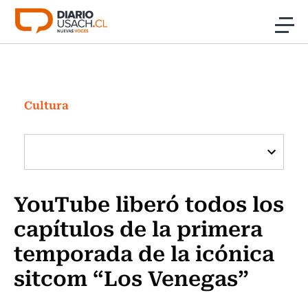
Click acá para ir directamente al contenido
Noticias
Investigación
Cultura
Cultura
Programas Radio y TV Usach
YouTube liberó todos los
capítulos de la primera
temporada de la icónica
sitcom “Los Venegas”