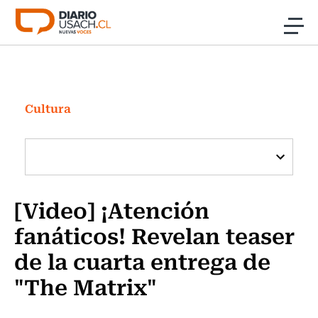
Click acá para ir directamente al contenido
Noticias
Investigación
Cultura
Cultura
Programas Radio y TV Usach
[Video] ¡Atención
fanáticos! Revelan teaser
de la cuarta entrega de
"The Matrix"