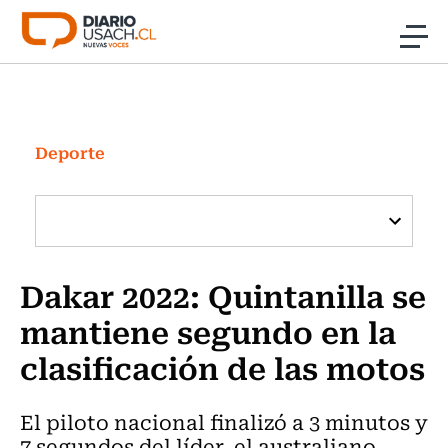
Click acá para ir directamente al contenido
Noticias
Investigación
Deporte
Cultura
Programas Radio y TV Usach
Dakar 2022: Quintanilla se
mantiene segundo en la
clasificación de las motos
El piloto nacional finalizó a 3 minutos y
7 segundos del líder, el australiano