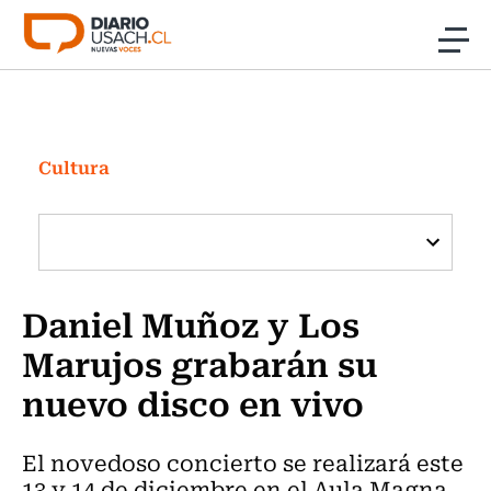
Click acá para ir directamente al contenido
Noticias
Investigación
Cultura
Cultura
Programas Radio y TV Usach
Daniel Muñoz y Los
Marujos grabarán su
nuevo disco en vivo
El novedoso concierto se realizará este
13 y 14 de diciembre en el Aula Magna