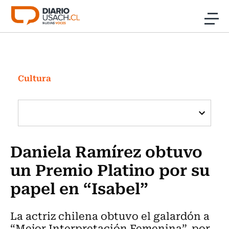
Click acá para ir directamente al contenido
Noticias
Investigación
Cultura
Cultura
Programas Radio y TV Usach
Daniela Ramírez obtuvo
un Premio Platino por su
papel en “Isabel”
La actriz chilena obtuvo el galardón a
“Mejor Interpretación Femenina”, por