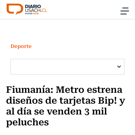
Click acá para ir directamente al contenido
Noticias
Investigación
Deporte
Cultura
Programas Radio y TV Usach
Fiumanía: Metro estrena
diseños de tarjetas Bip! y
al día se venden 3 mil
peluches