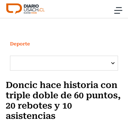
Click acá para ir directamente al contenido
Noticias
Investigación
Deporte
Cultura
Programas Radio y TV Usach
Doncic hace historia con
triple doble de 60 puntos,
20 rebotes y 10
asistencias